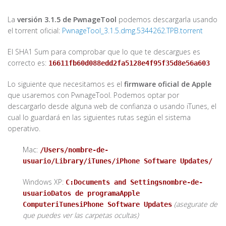
La
versión 3.1.5 de PwnageTool
podemos descargarla usando
el torrent oficial:
PwnageTool_3.1.5.dmg.5344262.TPB.torrent
El SHA1 Sum para comprobar que lo que te descargues es
correcto es:
16611fb60d088edd2fa5128e4f95f35d8e56a603
Lo siguiente que necesitamos es el
firmware oficial de Apple
que usaremos con PwnageTool. Podemos optar por
descargarlo desde alguna web de confianza o usando iTunes, el
cual lo guardará en las siguientes rutas según el sistema
operativo.
Mac:
/Users/nombre-de-
usuario/Library/iTunes/iPhone Software Updates/
Windows XP:
C:Documents and Settingsnombre-de-
usuarioDatos de programaApple
(asegurate de
ComputeriTunesiPhone Software Updates
que puedes ver las carpetas ocultas)