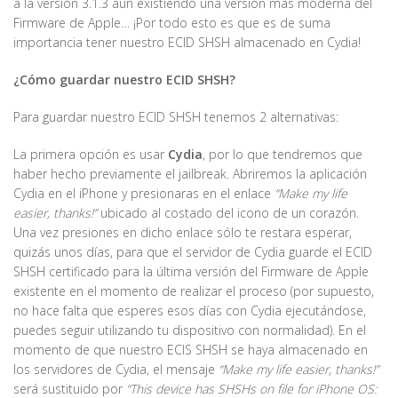
a la versión 3.1.3 aun existiendo una versión más moderna del
Firmware de Apple… ¡Por todo esto es que es de suma
importancia tener nuestro ECID SHSH almacenado en Cydia!
¿Cómo guardar nuestro ECID SHSH?
Para guardar nuestro ECID SHSH tenemos 2 alternativas:
La primera opción es usar
Cydia
, por lo que tendremos que
haber hecho previamente el jailbreak. Abriremos la aplicación
Cydia en el iPhone y presionaras en el enlace
“Make my life
easier, thanks!”
ubicado al costado del icono de un corazón.
Una vez presiones en dicho enlace sólo te restara esperar,
quizás unos días, para que el servidor de Cydia guarde el ECID
SHSH certificado para la última versión del Firmware de Apple
existente en el momento de realizar el proceso (por supuesto,
no hace falta que esperes esos días con Cydia ejecutándose,
puedes seguir utilizando tu dispositivo con normalidad). En el
momento de que nuestro ECIS SHSH se haya almacenado en
los servidores de Cydia, el mensaje
“Make my life easier, thanks!”
será sustituido por
“This device has SHSHs on file for iPhone OS: