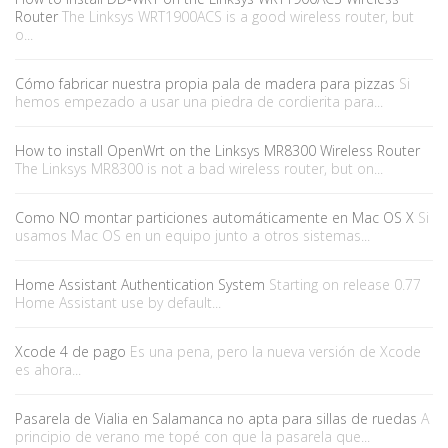
Router
The Linksys WRT1900ACS is a good wireless router, but
o...
Cómo fabricar nuestra propia pala de madera para pizzas
Si
hemos empezado a usar una piedra de cordierita para...
How to install OpenWrt on the Linksys MR8300 Wireless Router
The Linksys MR8300 is not a bad wireless router, but on...
Como NO montar particiones automáticamente en Mac OS X
Si
usamos Mac OS en un equipo junto a otros sistemas...
Home Assistant Authentication System
Starting on release 0.77
Home Assistant use by default...
Xcode 4 de pago
Es una pena, pero la nueva versión de Xcode
es ahora...
Pasarela de Vialia en Salamanca no apta para sillas de ruedas
A
principio de verano me topé con que la pasarela que...