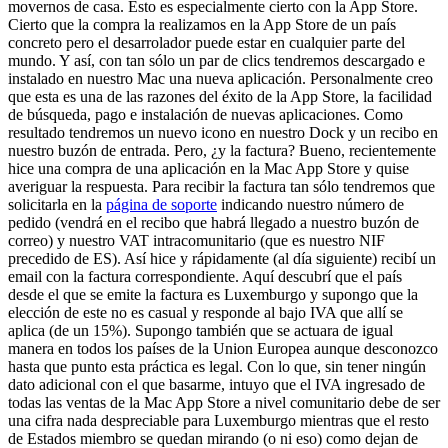
movernos de casa. Esto es especialmente cierto con la App Store.
Cierto que la compra la realizamos en la App Store de un país
concreto pero el desarrolador puede estar en cualquier parte del
mundo. Y así, con tan sólo un par de clics tendremos descargado e
instalado en nuestro Mac una nueva aplicación. Personalmente creo
que esta es una de las razones del éxito de la App Store, la facilidad
de búsqueda, pago e instalación de nuevas aplicaciones. Como
resultado tendremos un nuevo icono en nuestro Dock y un recibo en
nuestro buzón de entrada. Pero, ¿y la factura? Bueno, recientemente
hice una compra de una aplicación en la Mac App Store y quise
averiguar la respuesta. Para recibir la factura tan sólo tendremos que
solicitarla en la
página de soporte
indicando nuestro número de
pedido (vendrá en el recibo que habrá llegado a nuestro buzón de
correo) y nuestro VAT intracomunitario (que es nuestro NIF
precedido de ES). Así hice y rápidamente (al día siguiente) recibí un
email con la factura correspondiente. Aquí descubrí que el país
desde el que se emite la factura es Luxemburgo y supongo que la
elección de este no es casual y responde al bajo IVA que allí se
aplica (de un 15%). Supongo también que se actuara de igual
manera en todos los países de la Union Europea aunque desconozco
hasta que punto esta práctica es legal. Con lo que, sin tener ningún
dato adicional con el que basarme, intuyo que el IVA ingresado de
todas las ventas de la Mac App Store a nivel comunitario debe de ser
una cifra nada despreciable para Luxemburgo mientras que el resto
de Estados miembro se quedan mirando (o ni eso) como dejan de