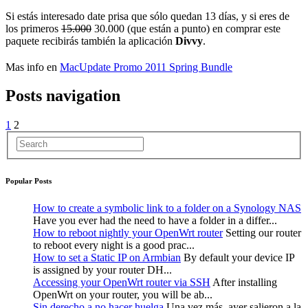
Si estás interesado date prisa que sólo quedan 13 días, y si eres de
los primeros
15.000
30.000 (que están a punto) en comprar este
paquete recibirás también la aplicación
Divvy
.
Mas info en
MacUpdate Promo 2011 Spring Bundle
Posts navigation
1
2
Popular Posts
How to create a symbolic link to a folder on a Synology NAS
Have you ever had the need to have a folder in a differ...
How to reboot nightly your OpenWrt router
Setting our router
to reboot every night is a good prac...
How to set a Static IP on Armbian
By default your device IP
is assigned by your router DH...
Accessing your OpenWrt router via SSH
After installing
OpenWrt on your router, you will be ab...
Sin derecho a no hacer huelga
Una vez más, ayer salieron a la